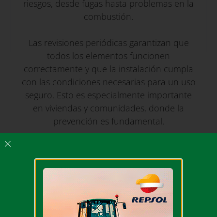
riesgos, desde fugas hasta problemas en la
combustión.
Las revisiones periódicas garantizan que
todos los elementos funcionen
correctamente y que la instalación cumpla
con las condiciones necesarias para un uso
seguro. Esto es especialmente importante
en viviendas y comunidades, donde la
prevención es fundamental.
Contar con profesionales especializados
asegura que el mantenimiento se realice de
forma adecuada y conforme a la normativa.
Qué incluye el