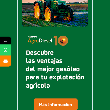
mantenimiento de
una caldera
El mantenimiento de calderas no se limita a
una simple revisión visual. Incluye tareas
como la limpieza de componentes, la
←
comprobación de la combustión, el ajuste
de parámetros y la verificación del estado
general del equipo.
También se revisan elementos como el
depósito de combustible, los conductos y
los sistemas de seguridad, asegurando que
todo funcione de forma coordinada.
Este proceso permite detectar cualquier